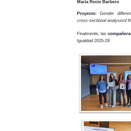
María Recio
Barbero
Proyecto
:
Gender differ
cross‑sectional analysisof 
Finalmente, las
compañeras
Igualdad 2025-28