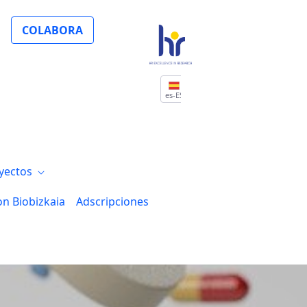
Mujer
COLABORA
es-ES
yectos
on Biobizkaia
Adscripciones