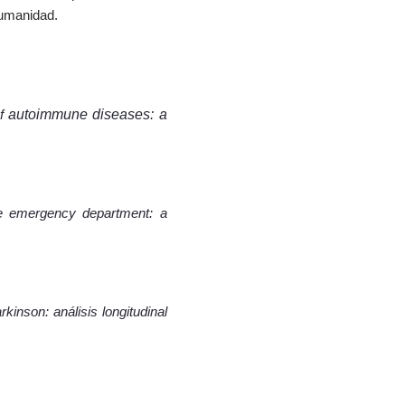
humanidad.
autoimmune diseases: a
of
he emergency department: a
kinson: análisis longitudinal