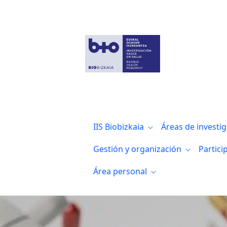
II Convocatoria del Premio Igualdad en B
IIS Biobizkaia
Áreas de investi
Gestión y organización
Partici
Área personal