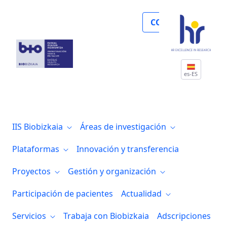
En el 7 de abril celebramos el Día Mundia
COLABORA
es-ES
IIS Biobizkaia
Áreas de investigación
Plataformas
Innovación y transferencia
Proyectos
Gestión y organización
Participación de pacientes
Actualidad
Servicios
Trabaja con Biobizkaia
Adscripciones