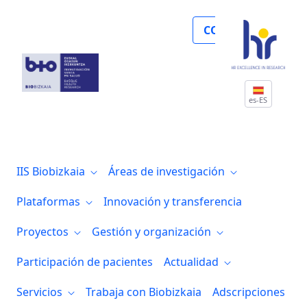
En el 7 de abril celebramos el Día Mundia
COLABORA
es-ES
IIS Biobizkaia
Áreas de investigación
Plataformas
Innovación y transferencia
Proyectos
Gestión y organización
Participación de pacientes
Actualidad
Servicios
Trabaja con Biobizkaia
Adscripciones