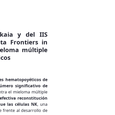
kaia y del IIS
ta Frontiers in
eloma múltiple
icos
res hematopoyéticos de
úmero significativo de
ntra el mieloma múltiple
efectiva reconstitución
que
las células NK
, una
 frente al desarrollo de