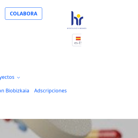
licado un artículo en la revista Frontie
COLABORA
es-ES
yectos
on Biobizkaia
Adscripciones