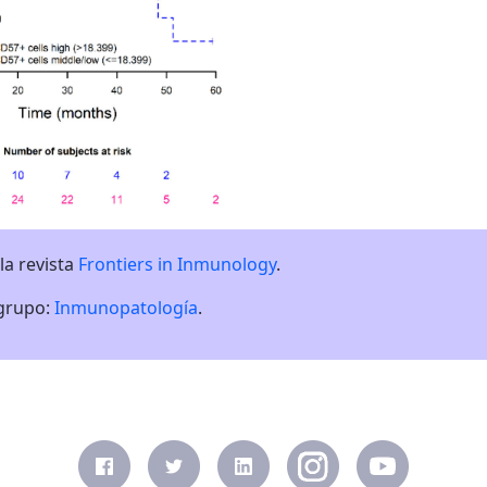
la revista
Frontiers in Inmunology
.
 grupo:
Inmunopatología
.