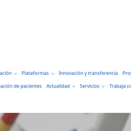
es Bizkaia y del IIS Biodonostia han pub
gación
Plataformas
Innovación y transferencia
Pro
pación de pacientes
Actualidad
Servicios
Trabaja c