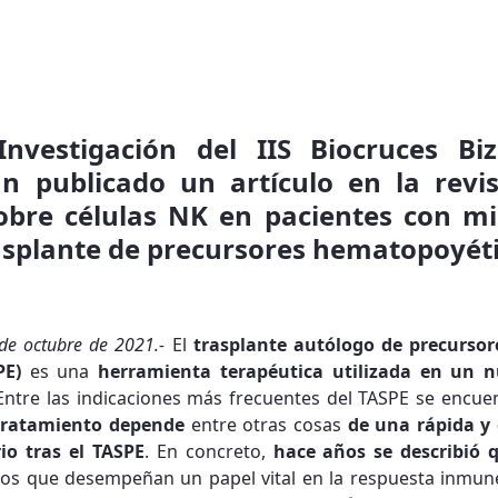
nvestigación del IIS Biocruces Biz
n publicado un artículo en la revis
bre células NK en pacientes con mi
asplante de precursores hematopoyét
 de octubre de 2021.-
El
trasplante autólogo de precurso
PE)
es una
herramienta terapéutica utilizada en un n
 Entre las indicaciones más frecuentes del TASPE se encue
e tratamiento depende
entre otras cosas
de una rápida y 
io tras el TASPE
. En concreto,
hace años se describió 
tos que desempeñan un papel vital en la respuesta inmune