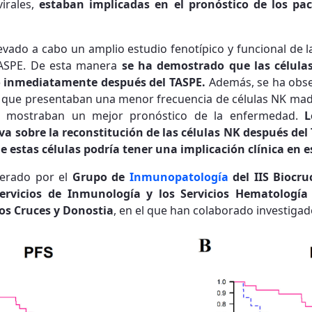
irales,
estaban implicadas en el pronóstico de los pa
evado a cabo un amplio estudio fenotípico y funcional de l
 TASPE. De esta manera
se ha demostrado que las célula
po inmediatamente después del TASPE.
Además, se ha obse
ue presentaban una menor frecuencia de células NK madur
PE mostraban un mejor pronóstico de la enfermedad.
L
va sobre la reconstitución de las células NK después del
 estas células podría tener una implicación clínica en e
derado por el
Grupo de
Inmunopatología
del IIS Biocru
ervicios de Inmunología y los Servicios Hematología
ios Cruces y Donostia
, en el que han colaborado investigado