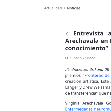
Actualidad
Noticias
Entrevista 
Arechavala en R
conocimiento”
Publicado 7/06/22
IIS Biocruces Bizkaia, 08
premios "
Fronteras de
creación artística. Est
Langer y Drew Weissman 
de transferencia" que h
Virginia Arechavala G
Enfermedades neuromu