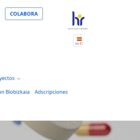
Bilbao en relación a los premios “Fronter
COLABORA
es-ES
yectos
on Biobizkaia
Adscripciones