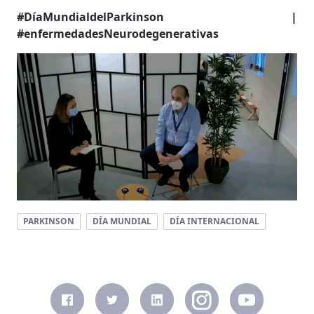
#DíaMundialdelParkinson |
#enfermedadesNeurodegenerativas
PARKINSON
DÍA MUNDIAL
DÍA INTERNACIONAL