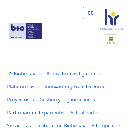
En el Día Mundial del Párkinson, Biocruc
COLABORA
es-ES
IIS Biobizkaia
Áreas de investigación
Plataformas
Innovación y transferencia
Proyectos
Gestión y organización
Participación de pacientes
Actualidad
Servicios
Trabaja con Biobizkaia
Adscripciones