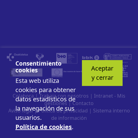
Consentimiento
Aceptar
cookies
y cerrar
Esta web utiliza
cookies para obtener
Colabora
|
Trabaja con nosotros
|
Intranet - Mis
datos estadísticos de
gestiones
|
Contacto
la navegación de sus
Aviso legal
|
Política de privacidad
|
Sistema interno
usuarios.
de información
Política de cookies
.