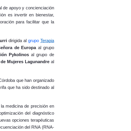
ial de apoyo y concienciación
ón es invertir en bienestar,
ración para facilitar que la
urri
dirigida al
grupo
Terapia
Señora de Europa
al grupo
ón Pykolinos
al grupo de
 de Mujeres Lagunandre
al
Córdoba que han organizado
rifa que ha sido destinado al
 la medicina de precisión en
optimización del diagnóstico
 nuevas opciones terapéuticas
secuenciación del RNA (RNA-