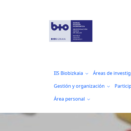
El impulso filantrópico, clave para aceler
IIS Biobizkaia
Áreas de investi
Gestión y organización
Partici
Área personal