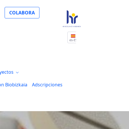
ia
COLABORA
es-ES
yectos
on Biobizkaia
Adscripciones