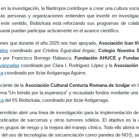
n la investigación, la filantropía contribuye a crear una cultura soc
s personas y organizaciones entienden que invertir en investigaci
 este sentido, Biobizkaia está reforzando sus programas de colabo
sarial puedan participar activamente en el avance científico.
ones que durante el año 2025 nos han apoyado,
Asociación Izan Iñ
idos
coordinado por Cristina Eguizabal Argaiz,
Colegio Nuestra 
o por Francisco Borrego Rabasco,
Fundación AHUCE y Fundaci
Avanzadas
coordinado por Clara I. Rodriguez López y la
Asociación
ca
coordinado por Itziar Astigarraga Aguirre.
ciente de la
Asociación Cultural Centuria Romana de Iznájar
en 
lema “Un brindis por la esperanza” y recaudado fondos mediante una 
ca
del IIS Biobizkaia, coordinado por Itziar Astigarraga.
rmitirán abrir una línea de investigación para la implementación de
osticados de sarcomas y otros tumores sólidos. El objetivo es la 
n en grupos de riesgo y la mejora del manejo clínico. Todo ello abrirá
és del uso de tecnologías de secuenciación como paneles de NGS, 