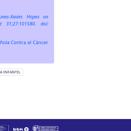
unes-Xavier. Hopes on
 31;27:101580. doi:
ñola Contra el Cáncer
 INFANTIL