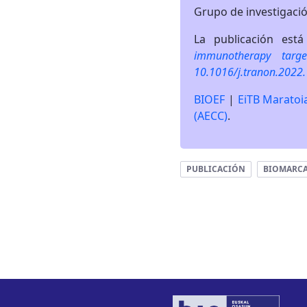
Grupo de investigaci
La publicación está
immunotherapy targ
10.1016/j.tranon.2022
BIOEF
|
EiTB Maratoi
(AECC)
.
PUBLICACIÓN
BIOMARCA