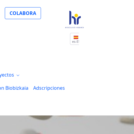
ción sobre nuevas esperanzadoras inmuno
COLABORA
es-ES
yectos
on Biobizkaia
Adscripciones