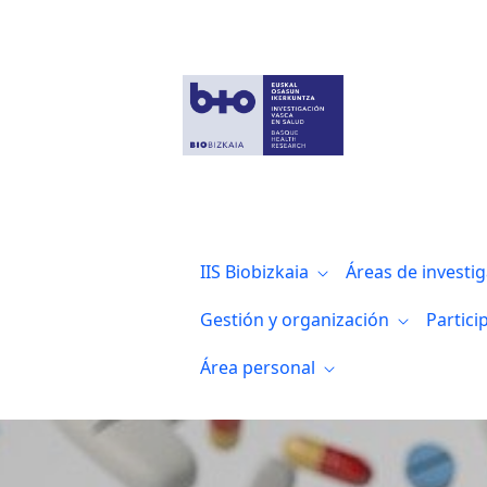
El grupo Biomarcadores en cáncer del In
IIS Biobizkaia
Áreas de investi
Gestión y organización
Partici
Área personal