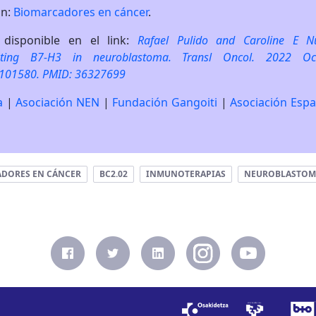
ón:
Biomarcadores en cáncer
.
 disponible en el link:
Rafael Pulido and Caroline E N
eting B7-H3 in neuroblastoma. Transl Oncol. 2022 Oct
.101580. PMID: 36327699
a
|
Asociación NEN
|
Fundación Gangoiti
|
Asociación Espa
DORES EN CÁNCER
BC2.02
INMUNOTERAPIAS
NEUROBLASTOMA