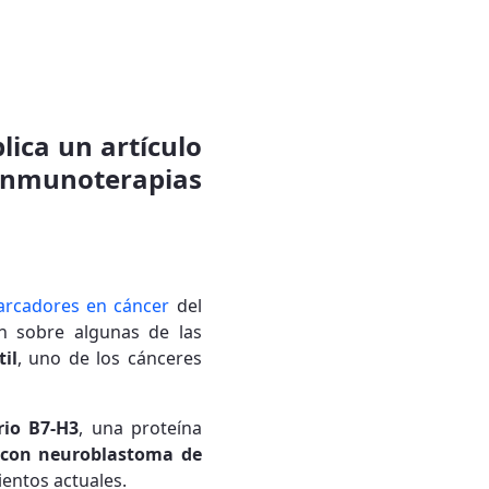
lica un artículo
inmunoterapias
rcadores en cáncer
del
ión sobre algunas de las
il
, uno de los cánceres
rio B7-H3
, una proteína
 con neuroblastoma de
ientos actuales.