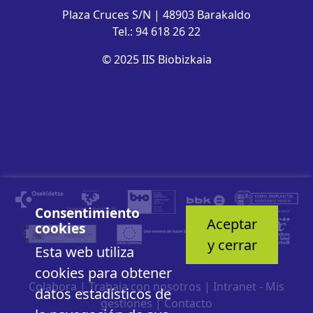
Plaza Cruces S/N | 48903 Barakaldo
Tel.: 94 618 26 22
© 2025 IIS Biobizkaia
Consentimiento
Aceptar
cookies
y cerrar
Esta web utiliza
cookies para obtener
Colabora
|
Trabaja con nosotros
|
Intranet - Mis
datos estadísticos de
gestiones
|
Contacto