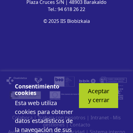
Plaza Cruces S/N | 48903 Barakaldo
Tel.: 94 618 26 22
© 2025 IIS Biobizkaia
Consentimiento
Aceptar
cookies
y cerrar
Esta web utiliza
cookies para obtener
Colabora
|
Trabaja con nosotros
|
Intranet - Mis
datos estadísticos de
gestiones
|
Contacto
la navegación de sus
Aviso legal
|
Política de privacidad
|
Sistema interno