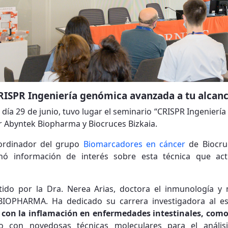
CRISPR Ingeniería genómica avanzada a tu alcan
día 29 de junio, tuvo lugar el seminario “CRISPR Ingenierí
r Abyntek Biopharma y Biocruces Bizkaia.
coordinador del grupo
Biomarcadores en cáncer
de Biocruc
nó información de interés sobre esta técnica que act
tido por la Dra. Nerea Arias, doctora el inmunología y 
 BIOPHARMA. Ha dedicado su carrera investigadora al e
n con la inflamación en enfermedades intestinales, com
do con novedosas técnicas moleculares para el análi