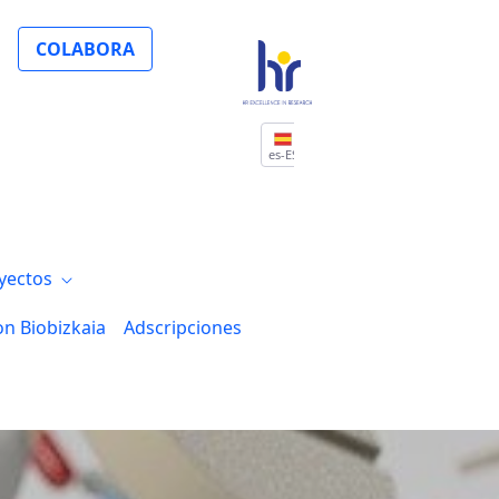
3D cell culture y CRISPR
COLABORA
es-ES
yectos
on Biobizkaia
Adscripciones