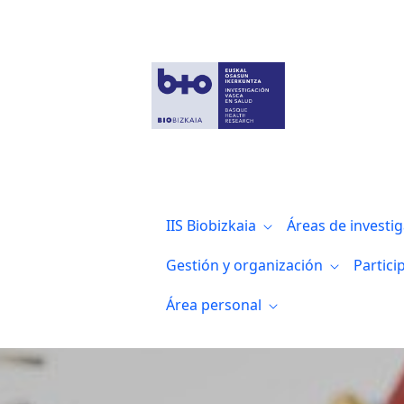
Biocruces Bizkaia organiza varios semina
IIS Biobizkaia
Áreas de investi
Gestión y organización
Partici
Área personal