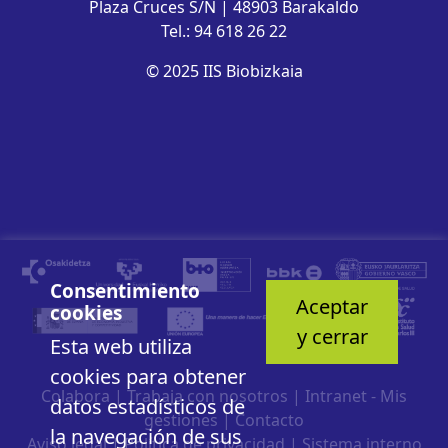
Plaza Cruces S/N | 48903 Barakaldo
Tel.: 94 618 26 22
© 2025 IIS Biobizkaia
Consentimiento
Aceptar
cookies
y cerrar
Esta web utiliza
cookies para obtener
Colabora
|
Trabaja con nosotros
|
Intranet - Mis
datos estadísticos de
gestiones
|
Contacto
la navegación de sus
Aviso legal
|
Política de privacidad
|
Sistema interno