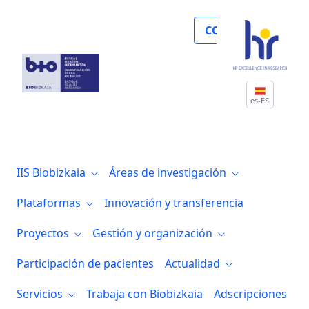
Biocruces Bizkaia con el 8-M: dos invest
COLABORA
es-ES
IIS Biobizkaia
Áreas de investigación
Plataformas
Innovación y transferencia
Proyectos
Gestión y organización
Participación de pacientes
Actualidad
Servicios
Trabaja con Biobizkaia
Adscripciones