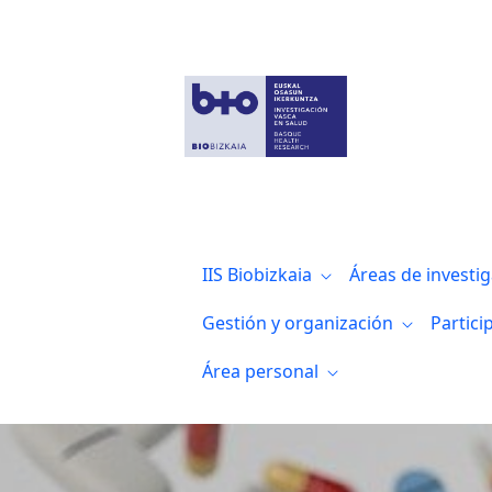
Biobizkaia y el Colegio de Enfermería de
IIS Biobizkaia
Áreas de investi
Gestión y organización
Partici
Área personal