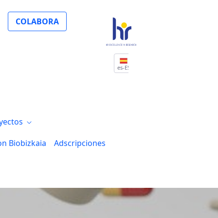
s de investigación en cuidados de enferm
COLABORA
es-ES
yectos
on Biobizkaia
Adscripciones