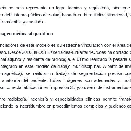
ncia no solo representa un logro técnico y regulatorio, sino qu
o del sistema público de salud, basado en la multidisciplinariedad, l
ransferible y escalable.
 imagen médica al quirófano
nciadores de este modelo es su estrecha vinculación con el área d
oceso. Desde 2016, la OSI Ezkerraldea-Enkarterri-Cruces ha contado
al adjunto y residente de radiología, el último realizado la pasad
integrado en este modelo de trabajo multidisciplinar. A partir de
agnética), se realiza un trabajo de segmentación precisa qu
 la anatomía del paciente. Estas imágenes son adecuadas y modi
 su correcta fabricación en impresión 3D y/o diseño de instrumentos 
ntre radiología, ingeniería y especialidades clínicas permite tra
uciendo la incertidumbre en procedimientos complejos y pudiendo g