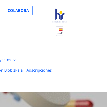
, un hito en la personalización de la me
COLABORA
es-ES
yectos
on Biobizkaia
Adscripciones