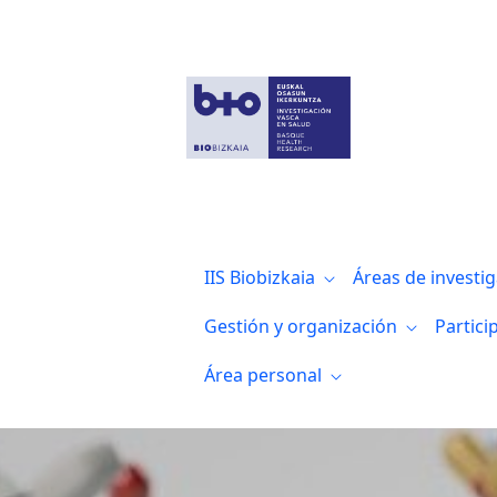
Biobizkaia logra la autorización como fa
IIS Biobizkaia
Áreas de investi
Gestión y organización
Partici
Área personal