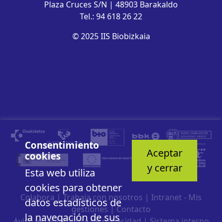
Plaza Cruces S/N | 48903 Barakaldo
Tel.: 94 618 26 22
© 2025 IIS Biobizkaia
Consentimiento
Aceptar
cookies
y cerrar
Esta web utiliza
cookies para obtener
Colabora
|
Trabaja con nosotros
|
Intranet - Mis
datos estadísticos de
gestiones
|
Contacto
la navegación de sus
Aviso legal
|
Política de privacidad
|
Sistema interno