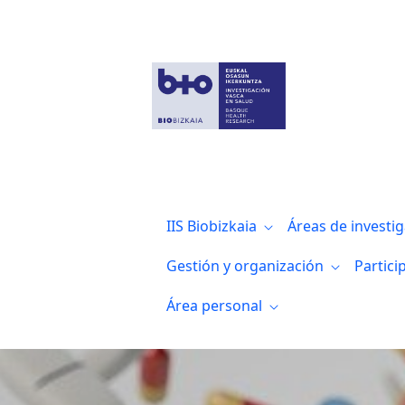
Biobizkaia lidera el primer proyecto de 
IIS Biobizkaia
Áreas de investi
Gestión y organización
Partici
Área personal