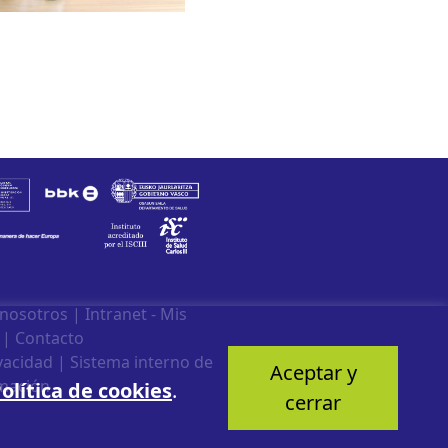
 nosotros
|
Intranet - Mis
|
Contacto
ivacidad
|
Sistema interno de
Aceptar y
mación
olítica de cookies
.
cerrar