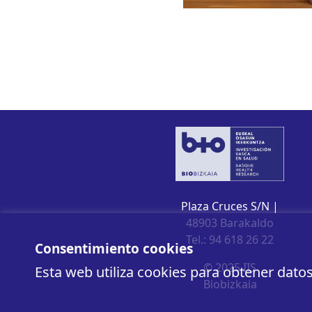
Plaza Cruces S/N |
48903 Barakaldo
Tel.: 94 618 26 22
Consentimiento cookies
© 2025 IIS
Esta web utiliza cookies para obtener dato
Biobizkaia