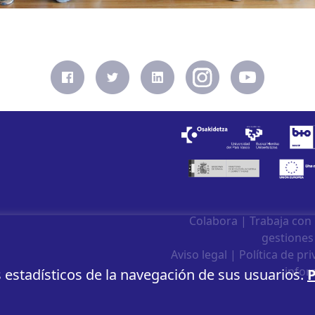
Colabora
|
Trabaja con
gestiones
Aviso legal
|
Política de pr
infor
s estadísticos de la navegación de sus usuarios.
P