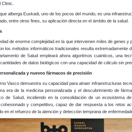
Clinic.
e alberga Euskadi, uno de los pocos del mundo, es una infraestruc
do, entre otros fines, su aplicación directa en el ámbito de la salud.
s
dad de enorme complejidad en la que intervienen miles de genes y p
n los métodos informáticos tradicionales resulta extremadamente dif
partamento de Salud empleará ahora algoritmos cuánticos, una tec
 cantidades de datos biológicos con una capacidad de cálculo sin pr
ersonalizada y nuevos fármacos de precisión
rno Vasco demuestra su capacidad para atraer infraestructuras tecno
xima era de la medicina personalizada y el descubrimiento de fárma
o de Salud, incidiendo en la consolidación de un ecosistema de 
 cohesionado y competitivo, capaz de dar respuesta a los retos ac
ndo en el refuerzo de la atención y detección temprana de enfermeda