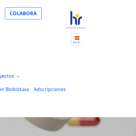
 cuántico de Euskadi para acelerar la bú
COLABORA
es-ES
yectos
on Biobizkaia
Adscripciones