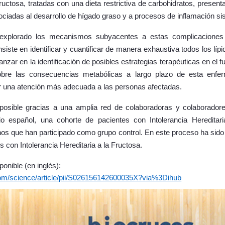
a fructosa, tratadas con una dieta restrictiva de carbohidratos, prese
ociadas al desarrollo de hígado graso y a procesos de inflamación si
 explorado los mecanismos subyacentes a estas complicaciones 
siste en identificar y cuantificar de manera exhaustiva todos los líp
anzar en la identificación de posibles estrategias terapéuticas en el
obre las consecuencias metabólicas a largo plazo de esta enfer
er una atención más adecuada a las personas afectadas.
 posible gracias a una amplia red de colaboradoras y colaboradore
torio español, una cohorte de pacientes con Intolerancia Heredita
anos que han participado como grupo control. En este proceso ha sido
s con Intolerancia Hereditaria a la Fructosa.
ponible (en inglés):
com/science/article/pii/S026156142600035X?via%3Dihub