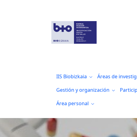
Biobizkaia identifica nuevas alteracione
IIS Biobizkaia
Áreas de investi
Gestión y organización
Partici
Área personal