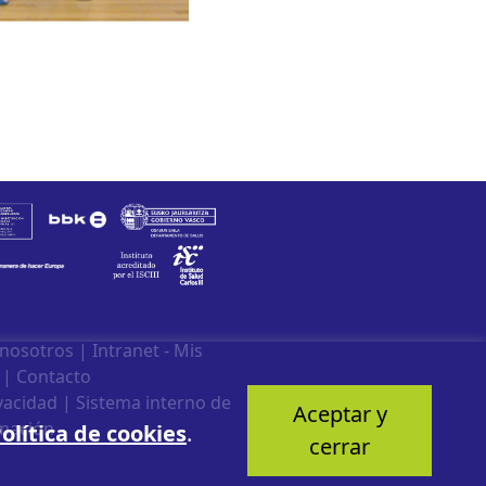
 nosotros
|
Intranet - Mis
|
Contacto
ivacidad
|
Sistema interno de
Aceptar y
mación
olítica de cookies
.
cerrar