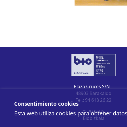
Plaza Cruces S/N |
48903 Barakaldo
Tel.: 94 618 26 22
Consentimiento cookies
© 2025 IIS
Esta web utiliza cookies para obtener dato
Biobizkaia