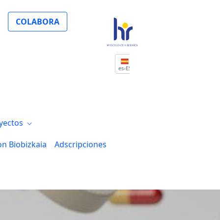
ia Hereditaria a la Fructosa
COLABORA
es-ES
yectos
on Biobizkaia
Adscripciones