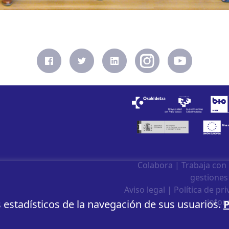
Colabora
|
Trabaja con
gestiones
Aviso legal
|
Política de pr
infor
s estadísticos de la navegación de sus usuarios.
P