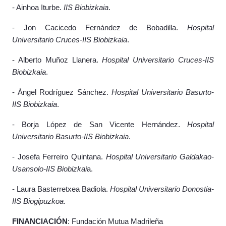
- Ainhoa Iturbe.
IIS Biobizkaia
.
- Jon Cacicedo Fernández de Bobadilla.
Hospital
Universitario Cruces-IIS Biobizkaia
.
- Alberto Muñoz Llanera.
Hospital Universitario Cruces-IIS
Biobizkaia
.
- Ángel Rodríguez Sánchez.
Hospital Universitario Basurto-
IIS Biobizkaia
.
- Borja López de San Vicente Hernández.
Hospital
Universitario Basurto-IIS Biobizkaia
.
- Josefa Ferreiro Quintana.
Hospital Universitario Galdakao-
Usansolo-IIS Biobizkai
a.
- Laura Basterretxea Badiola.
Hospital Universitario Donostia-
IIS Biogipuzkoa
.
FINANCIACIÓN
: Fundación Mutua Madrileña