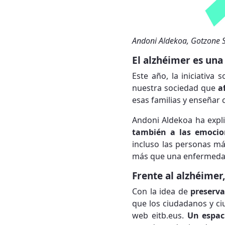
Andoni Aldekoa, Gotzone S
El alzhéimer es un
Este año, la iniciativa 
nuestra sociedad que
a
esas familias y enseña
Andoni Aldekoa ha expl
también a las emocio
incluso las personas má
más que una enfermedad
Frente al alzhéimer
Con la idea de
preserva
que los ciudadanos y 
web eitb.eus.
Un espac