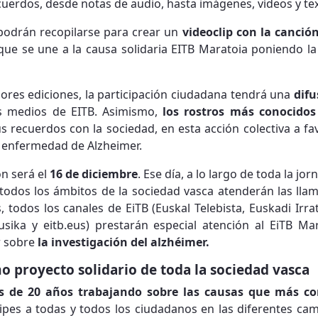
cuerdos, desde notas de audio, hasta imágenes, vídeos y te
podrán recopilarse para crear un
videoclip con la canció
 que se une a la causa solidaria EITB Maratoia poniendo 
res ediciones, la participación ciudadana tendrá una
difu
es medios de EITB. Asimismo,
los rostros más conocidos
 recuerdos con la sociedad, en esta acción colectiva a fa
 enfermedad de Alzheimer.
ón será el
16 de diciembre
. Ese día, a lo largo de toda la j
todos los ámbitos de la sociedad vasca atenderán las lla
, todos los canales de EiTB (Euskal Telebista, Euskadi Irra
usika y eitb.eus) prestarán especial atención al EiTB M
ar sobre
la investigación del alzhéimer.
 proyecto solidario de toda la sociedad vasca
 de 20 años trabajando sobre las causas que más con
cipes a todas y todos los ciudadanos en las diferentes c