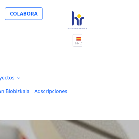
a EITB Maratoia estará dedicada al alzhéi
COLABORA
es-ES
yectos
on Biobizkaia
Adscripciones