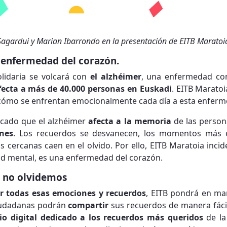
agardui y Marian Ibarrondo en la presentación de EITB Maratoi
a enfermedad del corazón.
solidaria se volcará con
el alzhéimer
, una enfermedad con
fecta a más de 40.000 personas en Euskadi
. EITB Maratoi
r cómo se enfrentan emocionalmente cada día a esta enfer
icado que el alzhéimer
afecta a la memoria
de las person
nes
. Los recuerdos se desvanecen, los momentos más e
s cercanas caen en el olvido. Por ello, EITB Maratoia incid
 mental, es una enfermedad del corazón.
, no olvidemos
r todas esas emociones y recuerdos
, EITB pondrá en ma
ciudadanas podrán
compartir
sus recuerdos de manera fácil 
io digital dedicado a los recuerdos más queridos
de la