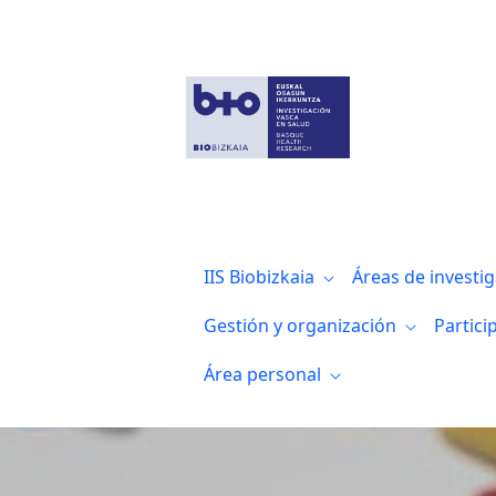
Bajo el lema 'El alzhéimer es una enferm
IIS Biobizkaia
Áreas de investi
Gestión y organización
Partici
Área personal