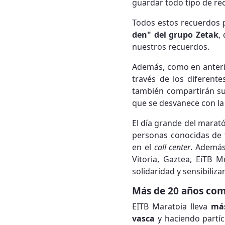
guardar todo tipo de re
Todos estos recuerdos 
den" del grupo Zetak
,
nuestros recuerdos.
Además, como en anterio
través de los diferent
también compartirán sus
que se desvanece con la
El día grande del marat
personas conocidas de 
en el
call center
. Además
Vitoria, Gaztea, EiTB M
solidaridad y sensibiliz
Más de 20 años como
EITB Maratoia lleva
más
vasca
y haciendo partí