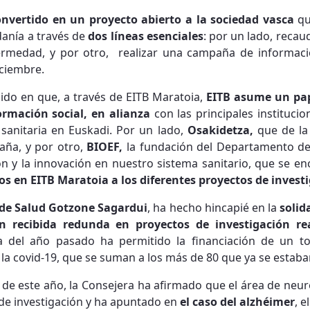
nvertido en un proyecto abierto a la sociedad vasca
qu
danía a través de
dos líneas esenciales
: por un lado, recau
fermedad, y por otro, realizar una campaña de informació
iciembre.
ido en que, a través de EITB Maratoia,
EITB asume un pap
rmación social, en alianza
con las principales institucio
n sanitaria en Euskadi. Por un lado,
Osakidetza,
que de la
aña, y por otro,
BIOEF,
la fundación del Departamento de
ión y la innovación en nuestro sistema sanitario, que se en
s en EITB Maratoia a los diferentes proyectos de invest
 de Salud Gotzone Sagardui
, ha hecho hincapié en la
solid
n recibida redunda en proyectos de investigación re
 del año pasado ha permitido la financiación de un to
 la covid-19, que se suman a los más de 80 que ya se estab
 de este año, la Consejera ha afirmado que el área de neur
 de investigación y ha apuntado en
el caso del alzhéimer
, 