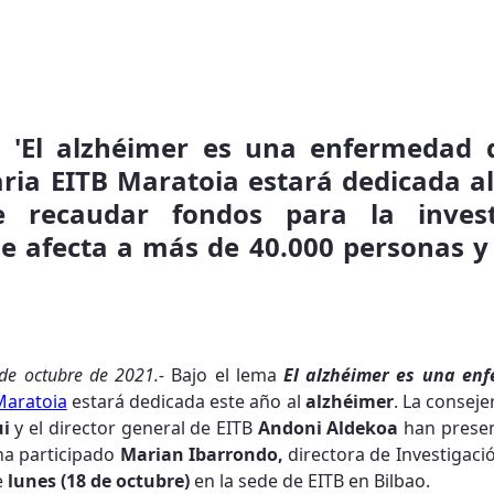
 'El alzhéimer es una enfermedad d
daria EITB Maratoia estará dedicada a
e recaudar fondos para la inves
 afecta a más de 40.000 personas y 
9 de octubre de 2021.-
Bajo el lema
El alzhéimer es una en
Maratoia
estará dedicada este año al
alzhéimer
. La consej
ui
y el director general de EITB
Andoni Aldekoa
han presen
ha participado
Marian Ibarrondo,
directora de Investigaci
e
lunes (18 de octubre)
en la sede de EITB en Bilbao.