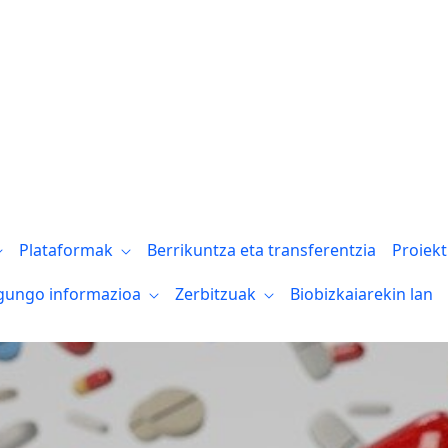
Plataformak
Berrikuntza eta transferentzia
Proiek
gungo informazioa
Zerbitzuak
Biobizkaiarekin lan