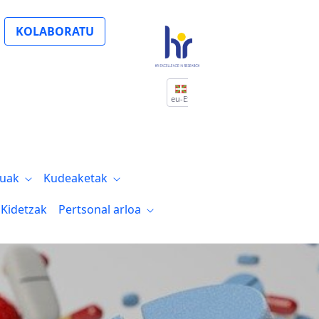
KOLABORATU
eu-ES
tuak
Kudeaketak
Kidetzak
Pertsonal arloa