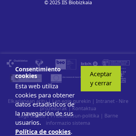
© 2025 IIS Biobizkaia
Consentimiento
Aceptar
cookies
y cerrar
Esta web utiliza
cookies para obtener
Elkarlanean aritu
|
Lan egin gurekin
|
Intranet - Nire
datos estadísticos de
prozedurak
|
Kontaktua
la navegación de sus
Lege abisua
|
Pribatutasun-politika
|
Barne
usuarios.
informazio sistema
Política de cookies
.