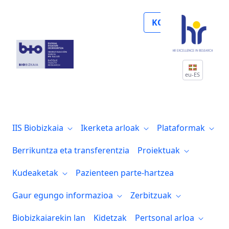
Noticias
KOLABORATU
eu-ES
IIS Biobizkaia
Ikerketa arloak
Plataformak
Berrikuntza eta transferentzia
Proiektuak
Kudeaketak
Pazienteen parte-hartzea
Gaur egungo informazioa
Zerbitzuak
Biobizkaiarekin lan
Kidetzak
Pertsonal arloa