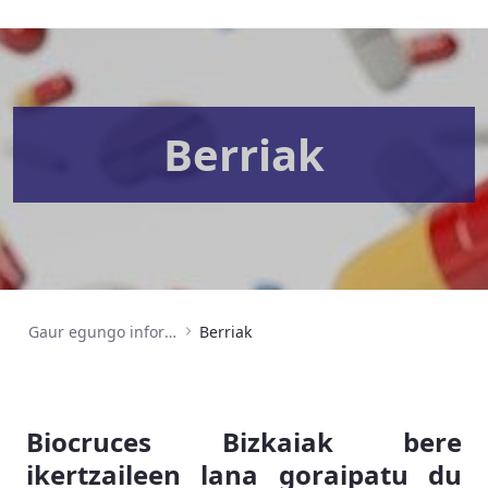
Berriak
Gaur egungo informazioa
Berriak
Biocruces Bizkaiak bere
ikertzaileen lana goraipatu du