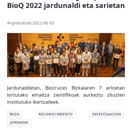
BioQ 2022 jardunaldi eta sarietan
Argitaratuta 2022-06-03
Jardunaldietan, Biocruces Bizkaiaren 7 arloetan
lortutako emaitza zientifikoak aurkeztu zituzten
institutuko ikertzaileek.
BIOQ
RECONOCIMIENTO
INVESTIGACION
JORNADAS