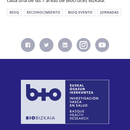
cada una de las 7 áreas de Biocruces Bizkaia.
BIOQ
RECONOCIMIENTO
BIOQ EVENTO
JORNADAS