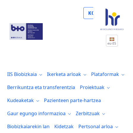
Noticias
KOLABORATU
eu-ES
IIS Biobizkaia
Ikerketa arloak
Plataformak
Berrikuntza eta transferentzia
Proiektuak
Kudeaketak
Pazienteen parte-hartzea
Gaur egungo informazioa
Zerbitzuak
Biobizkaiarekin lan
Kidetzak
Pertsonal arloa