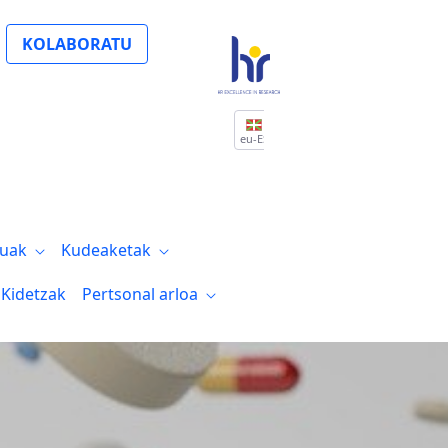
KOLABORATU
eu-ES
tuak
Kudeaketak
Kidetzak
Pertsonal arloa