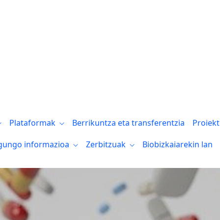
Plataformak
Berrikuntza eta transferentzia
Proiek
gungo informazioa
Zerbitzuak
Biobizkaiarekin lan