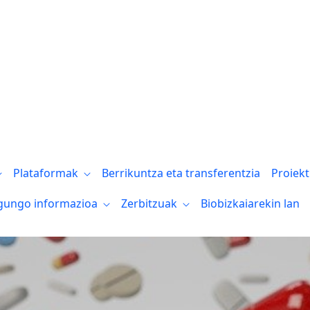
Plataformak
Berrikuntza eta transferentzia
Proiek
gungo informazioa
Zerbitzuak
Biobizkaiarekin lan