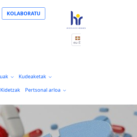
KOLABORATU
eu-ES
tuak
Kudeaketak
Kidetzak
Pertsonal arloa