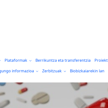
Plataformak
Berrikuntza eta transferentzia
Proiek
gungo informazioa
Zerbitzuak
Biobizkaiarekin lan