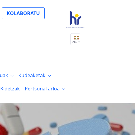
KOLABORATU
eu-ES
tuak
Kudeaketak
Kidetzak
Pertsonal arloa