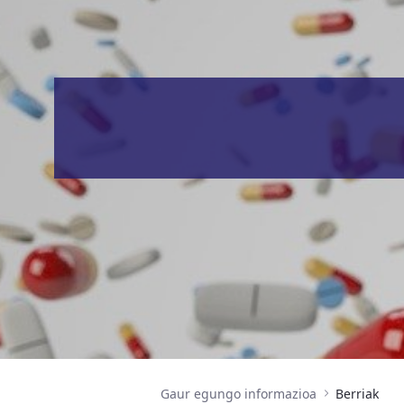
Gaur egungo informazioa
Berriak