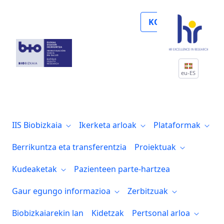
Noticias
KOLABORATU
eu-ES
IIS Biobizkaia
Ikerketa arloak
Plataformak
Berrikuntza eta transferentzia
Proiektuak
Kudeaketak
Pazienteen parte-hartzea
Gaur egungo informazioa
Zerbitzuak
Biobizkaiarekin lan
Kidetzak
Pertsonal arloa