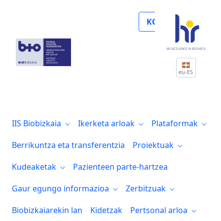
Noticias
KOLABORATU
eu-ES
IIS Biobizkaia
Ikerketa arloak
Plataformak
Berrikuntza eta transferentzia
Proiektuak
Kudeaketak
Pazienteen parte-hartzea
Gaur egungo informazioa
Zerbitzuak
Biobizkaiarekin lan
Kidetzak
Pertsonal arloa