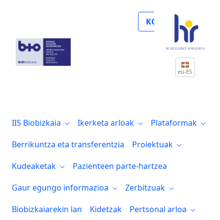
Noticias
KOLABORATU
eu-ES
IIS Biobizkaia
Ikerketa arloak
Plataformak
Berrikuntza eta transferentzia
Proiektuak
Kudeaketak
Pazienteen parte-hartzea
Gaur egungo informazioa
Zerbitzuak
Biobizkaiarekin lan
Kidetzak
Pertsonal arloa