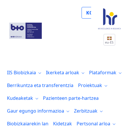
Noticias
KOLABORATU
eu-ES
IIS Biobizkaia
Ikerketa arloak
Plataformak
Berrikuntza eta transferentzia
Proiektuak
Kudeaketak
Pazienteen parte-hartzea
Gaur egungo informazioa
Zerbitzuak
Biobizkaiarekin lan
Kidetzak
Pertsonal arloa