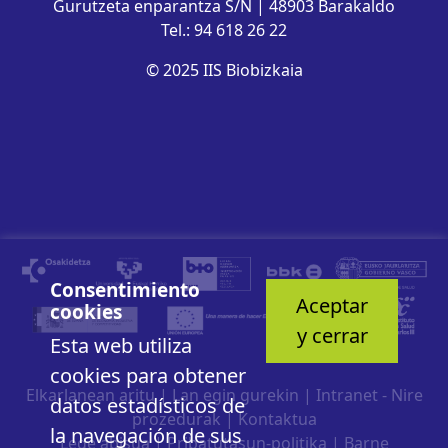
Gurutzeta enparantza S/N | 48903 Barakaldo
Tel.: 94 618 26 22
© 2025 IIS Biobizkaia
Consentimiento
Aceptar
cookies
y cerrar
Esta web utiliza
cookies para obtener
Elkarlanean aritu
|
Lan egin gurekin
|
Intranet - Nire
datos estadísticos de
prozedurak
|
Kontaktua
la navegación de sus
Lege abisua
|
Pribatutasun-politika
|
Barne