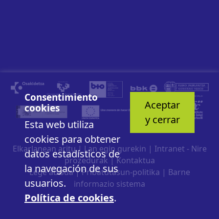
Consentimiento
Aceptar
cookies
y cerrar
Esta web utiliza
cookies para obtener
Elkarlanean aritu
|
Lan egin gurekin
|
Intranet - Nire
datos estadísticos de
prozedurak
|
Kontaktua
la navegación de sus
Lege abisua
|
Pribatutasun-politika
|
Barne
usuarios.
informazio sistema
Política de cookies
.