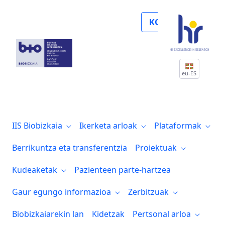
Noticias
KOLABORATU
eu-ES
IIS Biobizkaia
Ikerketa arloak
Plataformak
Berrikuntza eta transferentzia
Proiektuak
Kudeaketak
Pazienteen parte-hartzea
Gaur egungo informazioa
Zerbitzuak
Biobizkaiarekin lan
Kidetzak
Pertsonal arloa