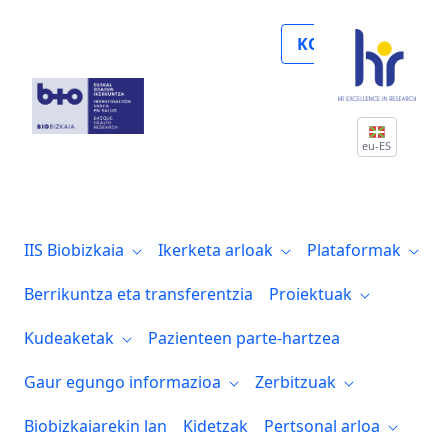
Noticias
KOLABORATU
eu-ES
IIS Biobizkaia
Ikerketa arloak
Plataformak
Berrikuntza eta transferentzia
Proiektuak
Kudeaketak
Pazienteen parte-hartzea
Gaur egungo informazioa
Zerbitzuak
Biobizkaiarekin lan
Kidetzak
Pertsonal arloa