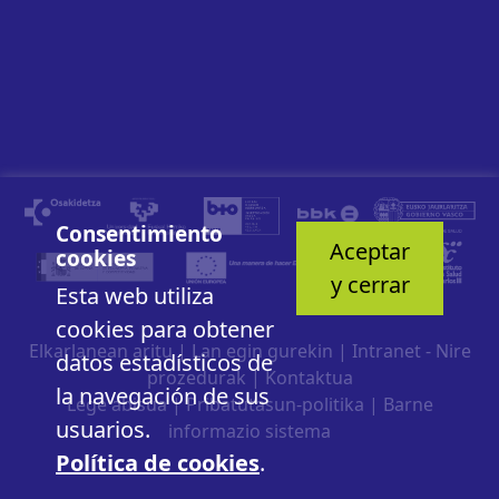
Consentimiento
Aceptar
cookies
y cerrar
Esta web utiliza
cookies para obtener
Elkarlanean aritu
|
Lan egin gurekin
|
Intranet - Nire
datos estadísticos de
prozedurak
|
Kontaktua
la navegación de sus
Lege abisua
|
Pribatutasun-politika
|
Barne
usuarios.
informazio sistema
Política de cookies
.