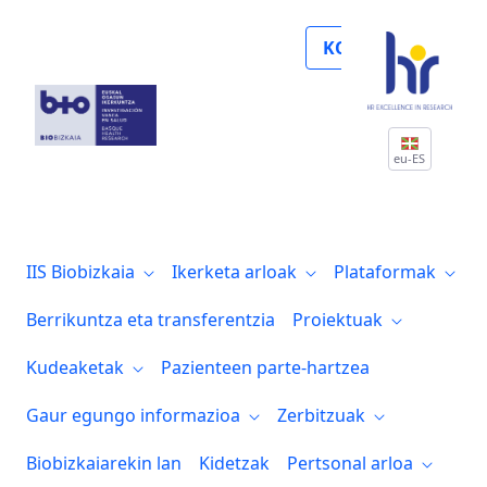
Noticias
KOLABORATU
eu-ES
IIS Biobizkaia
Ikerketa arloak
Plataformak
Berrikuntza eta transferentzia
Proiektuak
Kudeaketak
Pazienteen parte-hartzea
Gaur egungo informazioa
Zerbitzuak
Biobizkaiarekin lan
Kidetzak
Pertsonal arloa