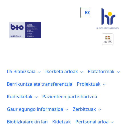
Noticias
KOLABORATU
eu-ES
IIS Biobizkaia
Ikerketa arloak
Plataformak
Berrikuntza eta transferentzia
Proiektuak
Kudeaketak
Pazienteen parte-hartzea
Gaur egungo informazioa
Zerbitzuak
Biobizkaiarekin lan
Kidetzak
Pertsonal arloa