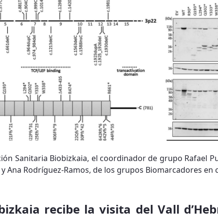
ación Sanitaria Biobizkaia, el coordinador de grupo Rafael Pu
r y Ana Rodríguez-Ramos, de los grupos Biomarcadores en cá
bizkaia recibe la visita del Vall d’He