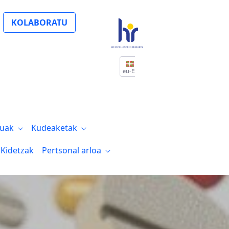
KOLABORATU
eu-ES
tuak
Kudeaketak
Kidetzak
Pertsonal arloa