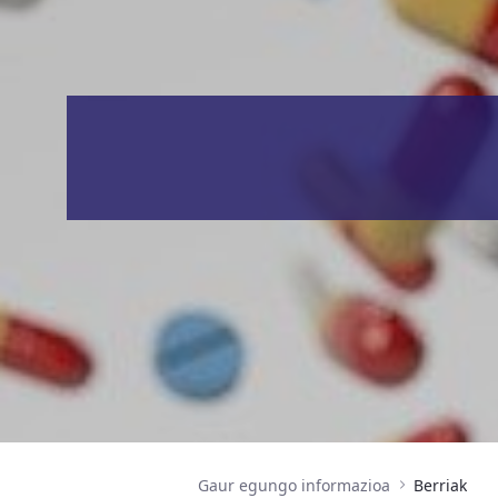
Gaur egungo informazioa
Berriak