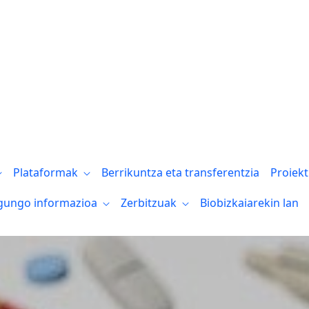
Plataformak
Berrikuntza eta transferentzia
Proiek
gungo informazioa
Zerbitzuak
Biobizkaiarekin lan