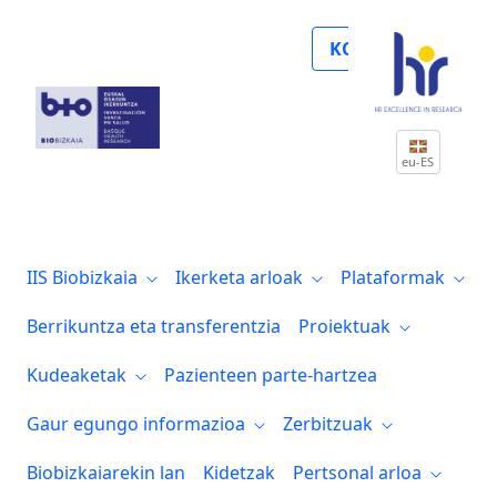
Noticias
KOLABORATU
eu-ES
IIS Biobizkaia
Ikerketa arloak
Plataformak
Berrikuntza eta transferentzia
Proiektuak
Kudeaketak
Pazienteen parte-hartzea
Gaur egungo informazioa
Zerbitzuak
Biobizkaiarekin lan
Kidetzak
Pertsonal arloa