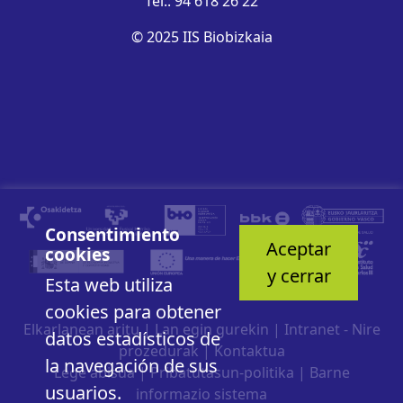
Tel.: 94 618 26 22
© 2025 IIS Biobizkaia
Consentimiento
Aceptar
cookies
y cerrar
Esta web utiliza
cookies para obtener
Elkarlanean aritu
|
Lan egin gurekin
|
Intranet - Nire
datos estadísticos de
prozedurak
|
Kontaktua
la navegación de sus
Lege abisua
|
Pribatutasun-politika
|
Barne
usuarios.
informazio sistema