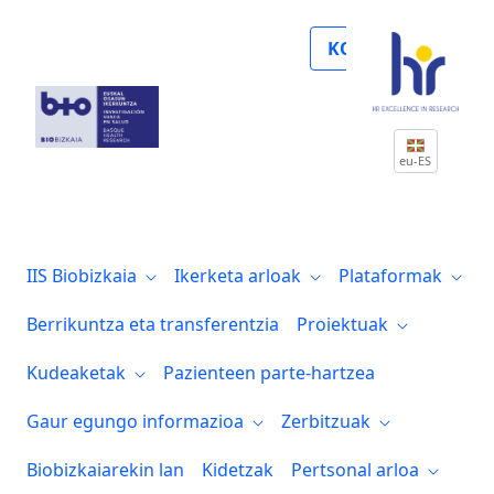
Noticias
KOLABORATU
eu-ES
IIS Biobizkaia
Ikerketa arloak
Plataformak
Berrikuntza eta transferentzia
Proiektuak
Kudeaketak
Pazienteen parte-hartzea
Gaur egungo informazioa
Zerbitzuak
Biobizkaiarekin lan
Kidetzak
Pertsonal arloa