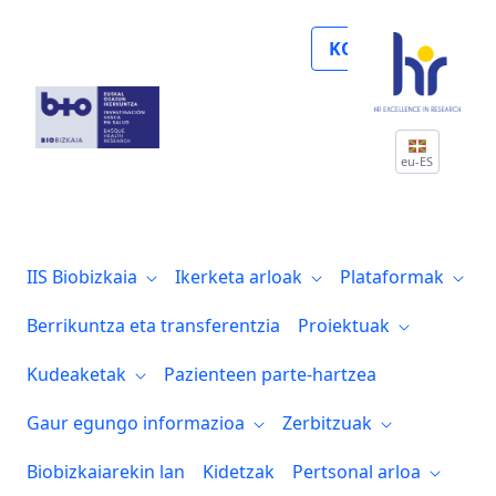
Noticias
KOLABORATU
eu-ES
IIS Biobizkaia
Ikerketa arloak
Plataformak
Berrikuntza eta transferentzia
Proiektuak
Kudeaketak
Pazienteen parte-hartzea
Gaur egungo informazioa
Zerbitzuak
Biobizkaiarekin lan
Kidetzak
Pertsonal arloa