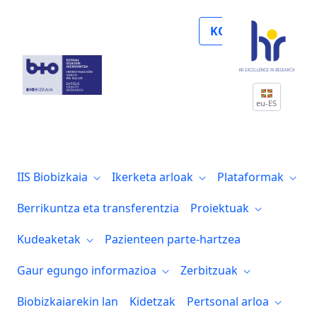
Noticias
KOLABORATU
eu-ES
IIS Biobizkaia
Ikerketa arloak
Plataformak
Berrikuntza eta transferentzia
Proiektuak
Kudeaketak
Pazienteen parte-hartzea
Gaur egungo informazioa
Zerbitzuak
Biobizkaiarekin lan
Kidetzak
Pertsonal arloa