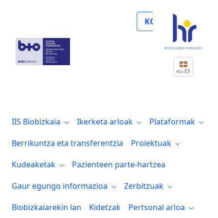
Verónica Tíscar González, entre las “Adm
KOLABORATU
eu-ES
IIS Biobizkaia
Ikerketa arloak
Plataformak
Berrikuntza eta transferentzia
Proiektuak
Kudeaketak
Pazienteen parte-hartzea
Gaur egungo informazioa
Zerbitzuak
Biobizkaiarekin lan
Kidetzak
Pertsonal arloa