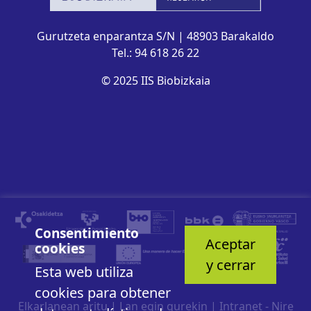
Gurutzeta enparantza S/N | 48903 Barakaldo
Tel.: 94 618 26 22
© 2025 IIS Biobizkaia
Consentimiento
Aceptar
cookies
y cerrar
Esta web utiliza
cookies para obtener
Elkarlanean aritu
|
Lan egin gurekin
|
Intranet - Nire