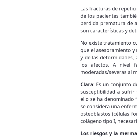
Las fracturas de repetic
de los pacientes también
perdida prematura de a
son características y de
No existe tratamiento cu
que el asesoramiento y 
y de las deformidades, 
los afectos. A nivel 
moderadas/severas al me
Clara
: Es un conjunto d
susceptibilidad a sufri
ello se ha denominado “
se considera una enferm
osteoblastos (células f
colágeno tipo I, necesar
Los riesgos y la merma