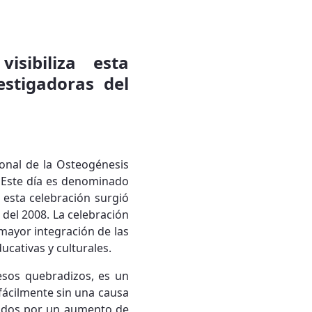
isibiliza esta
stigadoras del
ional de la Osteogénesis
. Este día es denominado
e esta celebración surgió
del 2008. La celebración
mayor integración de las
cativas y culturales.
esos quebradizos, es un
fácilmente sin una causa
zados por un aumento de