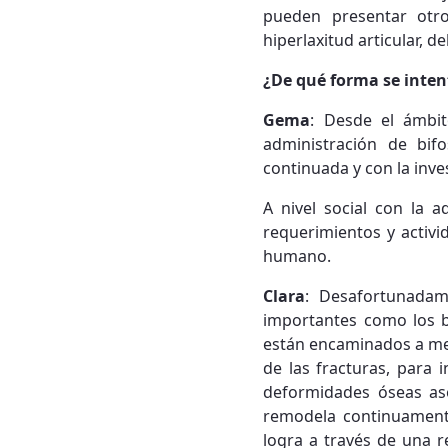
pueden presentar otro
hiperlaxitud articular, d
¿De qué forma se inten
Gema
: Desde el ámbit
administración de bif
continuada y con la inve
A nivel social con la a
requerimientos y activi
humano.
Clara
: Desafortunadam
importantes como los b
están encaminados a mej
de las fracturas, para 
deformidades óseas as
remodela continuamente
logra a través de una r