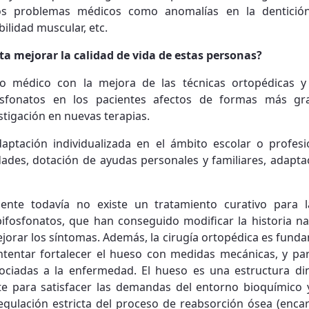
s problemas médicos como anomalías en la dentición
ebilidad muscular, etc.
ta mejorar la calidad de vida de estas personas?
o médico con la mejora de las técnicas ortopédicas y 
osfonatos en los pacientes afectos de formas más gr
stigación en nuevas terapias.
daptación individualizada en el ámbito escolar o profes
dades, dotación de ayudas personales y familiares, adaptac
ente todavía no existe un tratamiento curativo para l
ifosfonatos, que han conseguido modificar la historia na
orar los síntomas. Además, la cirugía ortopédica es funda
intentar fortalecer el hueso con medidas mecánicas, y par
ociadas a la enfermedad. El hueso es una estructura di
 para satisfacer las demandas del entorno bioquímico y b
egulación estricta del proceso de reabsorción ósea (enca