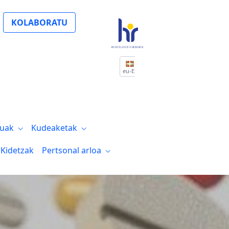
Internacional con dos investigadoras del
KOLABORATU
eu-ES
tuak
Kudeaketak
Kidetzak
Pertsonal arloa