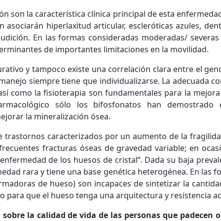
ión son la característica clínica principal de esta enfermed
 asociarán hiperlaxitud articular, escleróticas azules, de
udición. En las formas consideradas moderadas/ severas
terminantes de importantes limitaciones en la movilidad.
rativo y tampoco existe una correlación clara entre el geno
manejo siempre tiene que individualizarse. La adecuada cor
así como la fisioterapia son fundamentales para la mejora 
farmacológico sólo los bifosfonatos han demostrado 
jorar la mineralización ósea.
e trastornos caracterizados por un aumento de la fragilida
r frecuentes fracturas óseas de gravedad variable; en oca
enfermedad de los huesos de cristal”. Dada su baja prevale
edad rara y tiene una base genética heterogénea. En las f
ormadoras de hueso) son incapaces de sintetizar la cantid
io para que el hueso tenga una arquitectura y resistencia 
 sobre la calidad de vida de las personas que padecen 