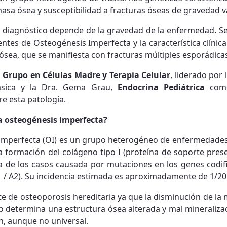
 masa ósea y susceptibilidad a fracturas óseas de gravedad v
diagnóstico depende de la gravedad de la enfermedad. Se
entes de Osteogénesis Imperfecta y la característica clíni
d ósea, que se manifiesta con fracturas múltiples esporádica
l
Grupo en Células Madre y Terapia Celular
, liderado por 
ásica y la Dra. Gema Grau,
Endocrina Pediátrica
como 
e esta patología.
a osteogénesis imperfecta?
s imperfecta (OI) es un grupo heterogéneo de enfermedade
la formación del
colágeno tipo I
(proteína de soporte prese
a de los casos causada por mutaciones en los genes codif
/ A2). Su incidencia estimada es aproximadamente de 1/20.
e de osteoporosis hereditaria ya que la disminución de la m
no determina una estructura ósea alterada y mal mineraliza
n, aunque no universal.