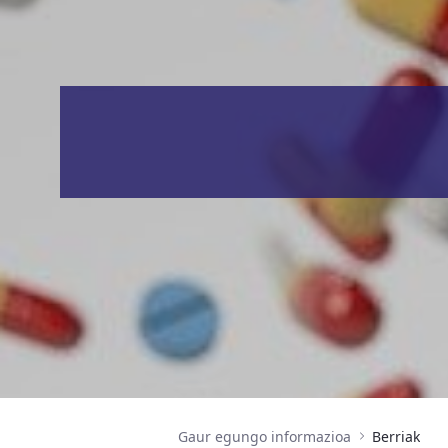
Gaur egungo informazioa
Berriak