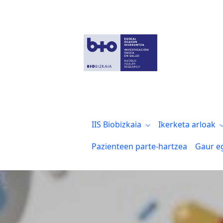
Osteogénesis Imperfecta. Biocruces Bizka
IIS Biobizkaia
Ikerketa arloak
Pazienteen parte-hartzea
Gaur e