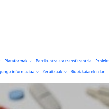
ia visibiliza esta enfermedad en su Día 
Plataformak
Berrikuntza eta transferentzia
Proiek
gungo informazioa
Zerbitzuak
Biobizkaiarekin lan