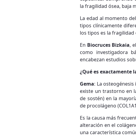
la fragilidad ósea, baja
La edad al momento del 
tipos clínicamente difer
los tipos es la fragilida
En
Biocruces Bizkaia
, e
como investigadora b
encabezan estudios sobr
¿Qué es exactamente l
Gema
: La osteogénesi
existe un trastorno en 
de sostén) en la mayorí
de procolágeno (COL1A1 
Es la causa más frecuent
alteración en el coláge
una característica comú