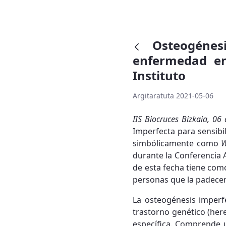
Osteogénes
enfermedad en
Instituto
Argitaratuta 2021-05-06
IIS Biocruces Bizkaia, 0
Imperfecta para sensibi
simbólicamente como
W
durante la Conferencia 
de esta fecha tiene com
personas que la padecen
La osteogénesis imperf
trastorno genético (her
específica. Comprende 