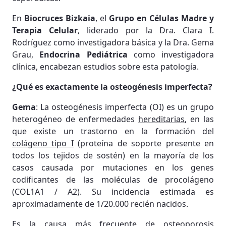
En
Biocruces Bizkaia
, el
Grupo en Células Madre y
Terapia Celular
, liderado por la Dra. Clara I.
Rodríguez como investigadora básica y la Dra. Gema
Grau,
Endocrina Pediátrica
como investigadora
clínica, encabezan estudios sobre esta patología.
¿Qué es exactamente la osteogénesis imperfecta?
Gema
: La osteogénesis imperfecta (OI) es un grupo
heterogéneo de enfermedades
hereditarias
, en las
que existe un trastorno en la formación del
colágeno tipo I
(proteína de soporte presente en
todos los tejidos de sostén) en la mayoría de los
casos causada por mutaciones en los genes
codificantes de las moléculas de procolágeno
(COL1A1 / A2). Su incidencia estimada es
aproximadamente de 1/20.000 recién nacidos.
Es la causa más frecuente de osteoporosis