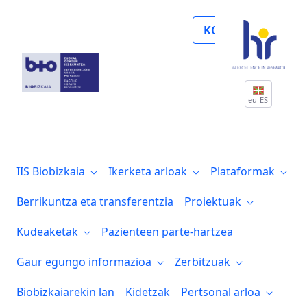
Osteogénesis Imperfecta. Biocruces Bizka
KOLABORATU
eu-ES
IIS Biobizkaia
Ikerketa arloak
Plataformak
Berrikuntza eta transferentzia
Proiektuak
Kudeaketak
Pazienteen parte-hartzea
Gaur egungo informazioa
Zerbitzuak
Biobizkaiarekin lan
Kidetzak
Pertsonal arloa