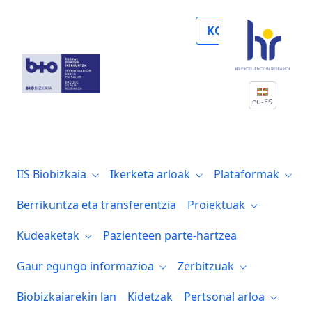
El Instituto Biocruces Bizkaia participa 
KOLABORATU
eu-ES
IIS Biobizkaia
Ikerketa arloak
Plataformak
Berrikuntza eta transferentzia
Proiektuak
Kudeaketak
Pazienteen parte-hartzea
Gaur egungo informazioa
Zerbitzuak
Biobizkaiarekin lan
Kidetzak
Pertsonal arloa