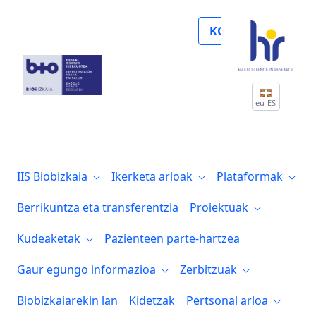
Biocruces Bizkaia participa en el progr
KOLABORATU
eu-ES
IIS Biobizkaia
Ikerketa arloak
Plataformak
Berrikuntza eta transferentzia
Proiektuak
Kudeaketak
Pazienteen parte-hartzea
Gaur egungo informazioa
Zerbitzuak
Biobizkaiarekin lan
Kidetzak
Pertsonal arloa