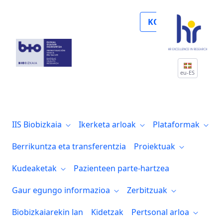
Biocruces Bizkaia avanza en la investigac
KOLABORATU
eu-ES
IIS Biobizkaia
Ikerketa arloak
Plataformak
Berrikuntza eta transferentzia
Proiektuak
Kudeaketak
Pazienteen parte-hartzea
Gaur egungo informazioa
Zerbitzuak
Biobizkaiarekin lan
Kidetzak
Pertsonal arloa