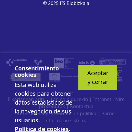
© 2025 IIS Biobizkaia
Consentimiento
Aceptar
cookies
y cerrar
Esta web utiliza
cookies para obtener
Elkarlanean aritu
|
Lan egin gurekin
|
Intranet - Nire
datos estadísticos de
prozedurak
|
Kontaktua
la navegación de sus
Lege abisua
|
Pribatutasun-politika
|
Barne
usuarios.
informazio sistema
Política de cookies
.