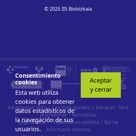
© 2025 IIS Biobizkaia
Consentimiento
Aceptar
cookies
y cerrar
Esta web utiliza
cookies para obtener
Elkarlanean aritu
|
Lan egin gurekin
|
Intranet - Nire
datos estadísticos de
prozedurak
|
Kontaktua
la navegación de sus
Lege abisua
|
Pribatutasun-politika
|
Barne
usuarios.
informazio sistema