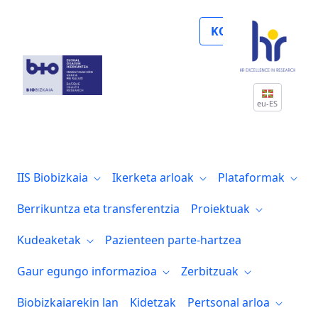
Biobizkaia logra la autorización como fa
KOLABORATU
eu-ES
IIS Biobizkaia
Ikerketa arloak
Plataformak
Berrikuntza eta transferentzia
Proiektuak
Kudeaketak
Pazienteen parte-hartzea
Gaur egungo informazioa
Zerbitzuak
Biobizkaiarekin lan
Kidetzak
Pertsonal arloa