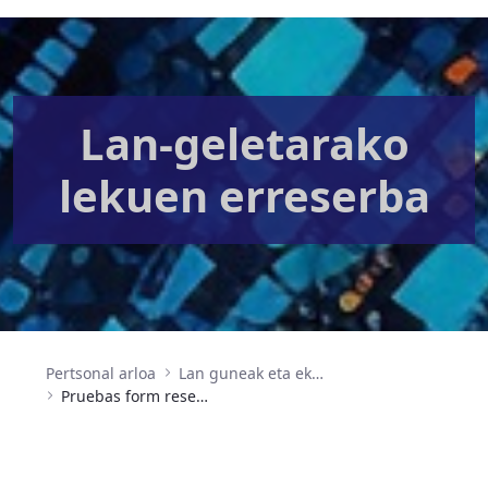
Lan-geletarako
lekuen erreserba
Pertsonal arloa
Lan guneak eta ekitaldien antolaketa
Pruebas form reserva salas