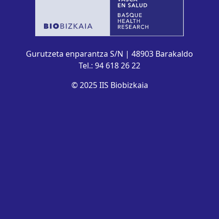
Gurutzeta enparantza S/N | 48903 Barakaldo
Tel.: 94 618 26 22
© 2025 IIS Biobizkaia