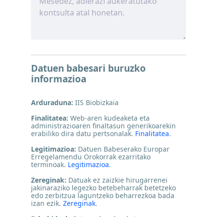
Datuen babesari buruzko
informazioa
Arduraduna:
IIS Biobizkaia
Finalitatea:
Web-aren kudeaketa eta
administrazioaren finaltasun generikoarekin
erabiliko dira datu pertsonalak.
Finalitatea
.
Legitimazioa:
Datuen Babeserako Europar
Erregelamendu Orokorrak ezarritako
terminoak.
Legitimazioa
.
Zereginak:
Datuak ez zaizkie hirugarrenei
jakinaraziko legezko betebeharrak betetzeko
edo zerbitzua laguntzeko beharrezkoa bada
izan ezik.
Zereginak
.