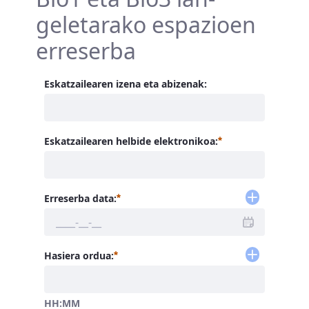
geletarako espazioen
erreserba
Eskatzailearen izena eta abizenak:
Beharrezkoa
Eskatzailearen helbide elektronikoa:
Beharrezkoa
Erreserba data:
Beharrezkoa
Hasiera ordua:
HH:MM