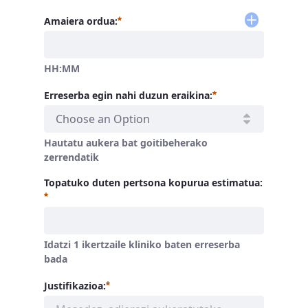
Beharrezkoa
Amaiera ordua:
HH:MM
Beharrezkoa
Erreserba egin nahi duzun eraikina:
Choose an Option
Hautatu aukera bat goitibeherako
zerrendatik
Topatuko duten pertsona kopurua estimatua:
Beharrezkoa
Idatzi 1 ikertzaile kliniko baten erreserba
bada
Beharrezkoa
Justifikazioa: