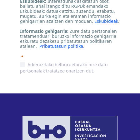
Eskubideak:
Interesdunak askatasun osoz
baliatu ahal izango ditu RGPDk emandako
Eskubideak: datuak atzitu, zuzendu, ezabatu,
mugatu, aurka egin eta eraman informazio
gehigarrian azaltzen den moduan.
Eskubideak
.
Informazio gehigarria:
Zure datu pertsonalen
tratamenduari buruzko informazio gehigarria
eskuratu dezakezu pribatutasun politikaren
atalean.
Pribatutasun politika
.
Beharrezkoa
Adierazitako helburuetarako nire datu
pertsonalak tratatzea onartzen dut.