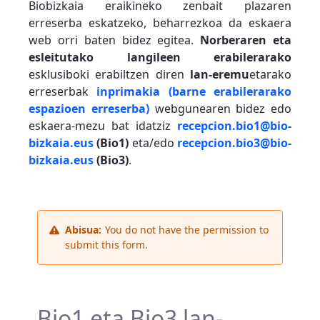
Biobizkaia eraikineko zenbait plazaren
erreserba eskatzeko, beharrezkoa da eskaera
web orri baten bidez egitea.
Norberaren eta
esleitutako langileen erabilerarako
esklusiboki erabiltzen diren
lan-eremu
etarako
erreserbak
inprimakia (barne erabilerarako
espazioen erreserba)
webgunearen bidez edo
eskaera-mezu bat idatziz
recepcion.bio1@bio-
bizkaia.eus
(Bio1)
eta/edo
recepcion.bio3@bio-
bizkaia.eus
(Bio3)
.
Abisua:
You do not have the permission to
submit this form.
Bio1 eta Bio3 lan-