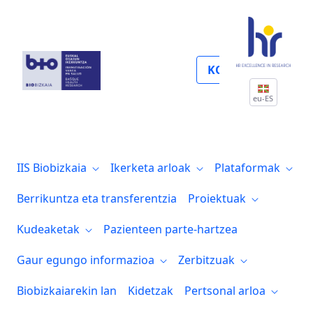
Pruebas form reserva salas
KOLABORATU
eu-ES
IIS Biobizkaia
Ikerketa arloak
Plataformak
Berrikuntza eta transferentzia
Proiektuak
Kudeaketak
Pazienteen parte-hartzea
Gaur egungo informazioa
Zerbitzuak
Biobizkaiarekin lan
Kidetzak
Pertsonal arloa