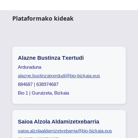
Plataformako kideak
Alazne Bustinza Txertudi
Arduraduna
alazne.bustinzatxerdudi@bio-bizkaia.eus
884687 | 638974687
Bio 1 | Gurutzeta, Bizkaia
Saioa Alzola Aldamizetxebarria
saioa.alzolaaldamizetxebarria@bio-bizkaia.eus