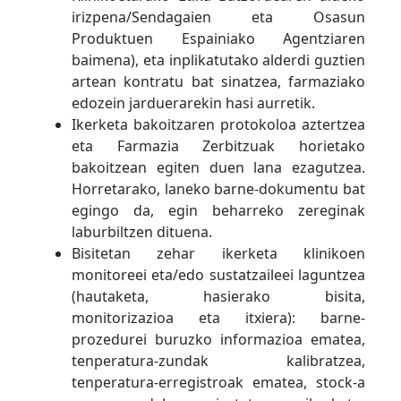
irizpena/Sendagaien eta Osasun
Produktuen Espainiako Agentziaren
baimena), eta inplikatutako alderdi guztien
artean kontratu bat sinatzea, farmaziako
edozein jarduerarekin hasi aurretik.
Ikerketa bakoitzaren protokoloa aztertzea
eta Farmazia Zerbitzuak horietako
bakoitzean egiten duen lana ezagutzea.
Horretarako, laneko barne-dokumentu bat
egingo da, egin beharreko zereginak
laburbiltzen dituena.
Bisitetan zehar ikerketa klinikoen
monitoreei eta/edo sustatzaileei laguntzea
(hautaketa, hasierako bisita,
monitorizazioa eta itxiera): barne-
prozedurei buruzko informazioa ematea,
tenperatura-zundak kalibratzea,
tenperatura-erregistroak ematea, stock-a