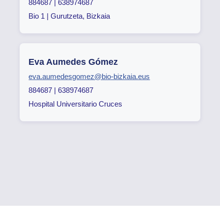
884687 | 638974687
Bio 1 | Gurutzeta, Bizkaia
Eva Aumedes Gómez
eva.aumedesgomez@bio-bizkaia.eus
884687 | 638974687
Hospital Universitario Cruces