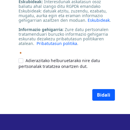
Eskubideak:
Interesdunak askatasun osoz
baliatu ahal izango ditu RGPDk emandako
Eskubideak: datuak atzitu, zuzendu, ezabatu,
mugatu, aurka egin eta eraman informazio
gehigarrian azaltzen den moduan.
Eskubideak
.
Informazio gehigarria:
Zure datu pertsonalen
tratamenduari buruzko informazio gehigarria
eskuratu dezakezu pribatutasun politikaren
atalean.
Pribatutasun politika
.
Beharrezkoa
Adierazitako helburuetarako nire datu
pertsonalak tratatzea onartzen dut.
Bidali