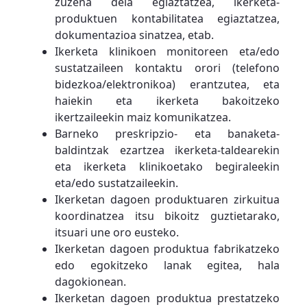
zuzena dela egiaztatzea, ikerketa-
produktuen kontabilitatea egiaztatzea,
dokumentazioa sinatzea, etab.
Ikerketa klinikoen monitoreen eta/edo
sustatzaileen kontaktu orori (telefono
bidezkoa/elektronikoa) erantzutea, eta
haiekin eta ikerketa bakoitzeko
ikertzaileekin maiz komunikatzea.
Barneko preskripzio- eta banaketa-
baldintzak ezartzea ikerketa-taldearekin
eta ikerketa klinikoetako begiraleekin
eta/edo sustatzaileekin.
Ikerketan dagoen produktuaren zirkuitua
koordinatzea itsu bikoitz guztietarako,
itsuari une oro eusteko.
Ikerketan dagoen produktua fabrikatzeko
edo egokitzeko lanak egitea, hala
dagokionean.
Ikerketan dagoen produktua prestatzeko