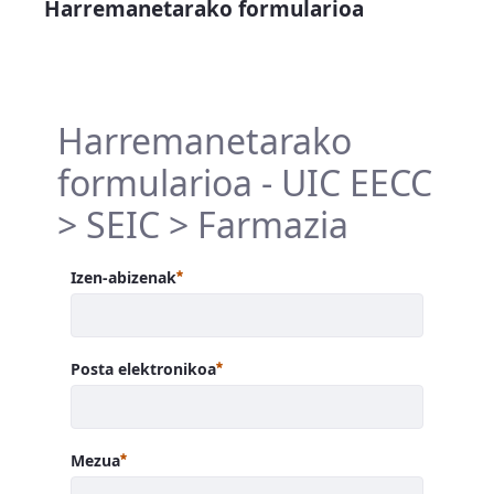
Harremanetarako formularioa
Harremanetarako
formularioa - UIC EECC
> SEIC > Farmazia
Beharrezkoa
Izen-abizenak
Beharrezkoa
Posta elektronikoa
Beharrezkoa
Mezua