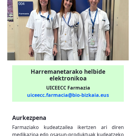
Harremanetarako helbide
elektronikoa
UICEECC Farmazia
uiceecc.farmacia@bio-bizkaia.eus
Aurkezpena
Farmaziako kudeatzailea ikertzen ari diren
medikazioa edo osasun-produktuak kudeatzeko