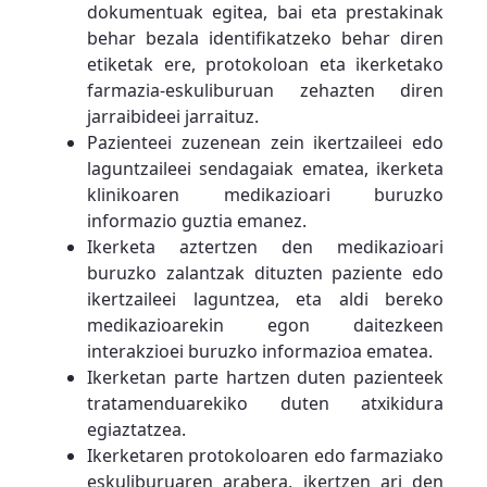
dokumentuak egitea, bai eta prestakinak
behar bezala identifikatzeko behar diren
etiketak ere, protokoloan eta ikerketako
farmazia-eskuliburuan zehazten diren
jarraibideei jarraituz.
Pazienteei zuzenean zein ikertzaileei edo
laguntzaileei sendagaiak ematea, ikerketa
klinikoaren medikazioari buruzko
informazio guztia emanez.
Ikerketa aztertzen den medikazioari
buruzko zalantzak dituzten paziente edo
ikertzaileei laguntzea, eta aldi bereko
medikazioarekin egon daitezkeen
interakzioei buruzko informazioa ematea.
Ikerketan parte hartzen duten pazienteek
tratamenduarekiko duten atxikidura
egiaztatzea.
Ikerketaren protokoloaren edo farmaziako
eskuliburuaren arabera, ikertzen ari den