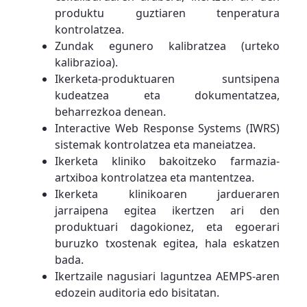
produktu guztiaren tenperatura
kontrolatzea.
Zundak egunero kalibratzea (urteko
kalibrazioa).
Ikerketa-produktuaren suntsipena
kudeatzea eta dokumentatzea,
beharrezkoa denean.
Interactive Web Response Systems (IWRS)
sistemak kontrolatzea eta maneiatzea.
Ikerketa kliniko bakoitzeko farmazia-
artxiboa kontrolatzea eta mantentzea.
Ikerketa klinikoaren jardueraren
jarraipena egitea ikertzen ari den
produktuari dagokionez, eta egoerari
buruzko txostenak egitea, hala eskatzen
bada.
Ikertzaile nagusiari laguntzea AEMPS-aren
edozein auditoria edo bisitatan.