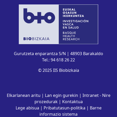
Gurutzeta enparantza S/N | 48903 Barakaldo
Tel.: 94 618 26 22
© 2025 IIS Biobizkaia
Elkarlanean aritu
|
Lan egin gurekin
|
Intranet - Nire
prozedurak
|
Kontaktua
Lege abisua
|
Pribatutasun-politika
|
Barne
informazio sistema