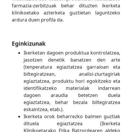
farmazia-zerbitzuak behar dituzten ikerketa
klinikoetako azterketa guztietan laguntzeko
ardura duen profila da.
Eginkizunak
Ikerketan dagoen produktua kontrolatzea,
jasotzen denetik banatzen den arte
(tenperatura egiaztatzea garraioan eta
biltegiratzean, analisi-ziurtagiriak
egiaztatzea, produktu hori egokitzeko eta
identifikatzeko materialak indarrean
dagoen araudia betetzen duela
egiaztatzea, behar bezala biltegiratzea
eskaintzea, etab.).
Ikerketa orok beharrezko baimen guztiak
dituela egiaztatzea (Ikerketa
Klinikoetarako Etika Batzordearen aldeko