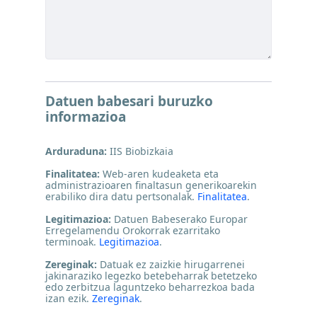
Datuen babesari buruzko
informazioa
Arduraduna:
IIS Biobizkaia
Finalitatea:
Web-aren kudeaketa eta
administrazioaren finaltasun generikoarekin
erabiliko dira datu pertsonalak.
Finalitatea
.
Legitimazioa:
Datuen Babeserako Europar
Erregelamendu Orokorrak ezarritako
terminoak.
Legitimazioa
.
Zereginak:
Datuak ez zaizkie hirugarrenei
jakinaraziko legezko betebeharrak betetzeko
edo zerbitzua laguntzeko beharrezkoa bada
izan ezik.
Zereginak
.