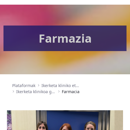
Farmazia
Plataformak
Ikerketa kliniko eta Entsegu klinikoen unitatea
Ikerketa klinikoa gauzatzeko euskarria (SEIC)
Farmacia